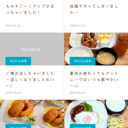
ものすごーくアップさぼ
投稿サボってしまいまし
っちゃいました！
た…
2026.02.11
2025.12.03
本日のお食事
本日のお食事
ご無沙汰しちゃいました
夏休み終わってもアット
～涼しくなりましたね(^
レーヴはいつも賑やか(^
ー)
ー^)
2025.10.15
2025.09.10