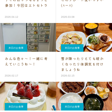
参加！今回はエトセトラ
(^ー^)
2026.04.12
2026.03.08
本日のお食事
本日のお食事
みんな色々～！一緒に考
雪が降ったりとても暖か
えていこうね～！
くなったり体調気を付け
ましょうね
2026.02.17
2026.02.15
本日のお食事
本日のお食事