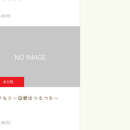
.08.06
未分類
りもり～😋朝はつるつる～
.08.02