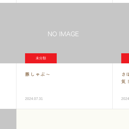
未分類
豚しゃぶ～
さ
気
2024.07.31
2024