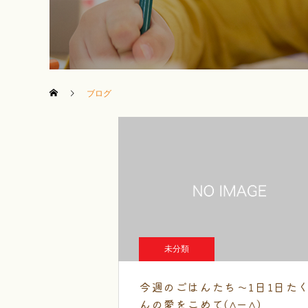
ブログ
未分類
今週のごはんたち～1日1日た
んの愛をこめて(^ー^)