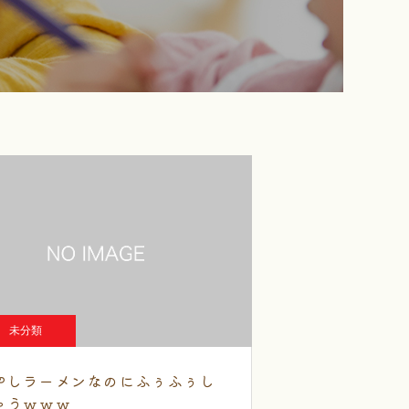
未分類
やしラーメンなのにふぅふぅし
ゃうｗｗｗ