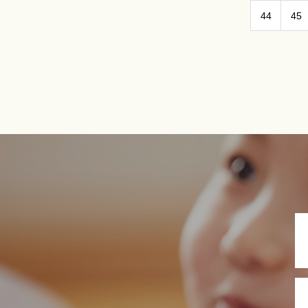
44
45