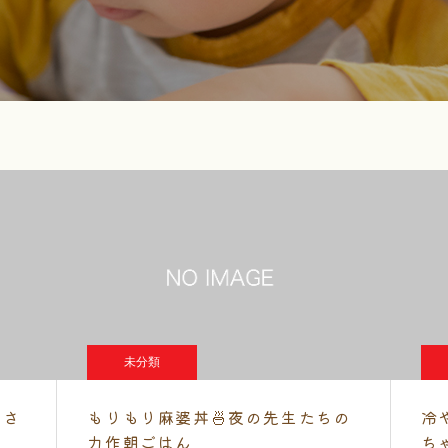
未分類
くさ
もりもり麻婆丼🍜夜の先生たちの
冷
力作朝ごはん
ち