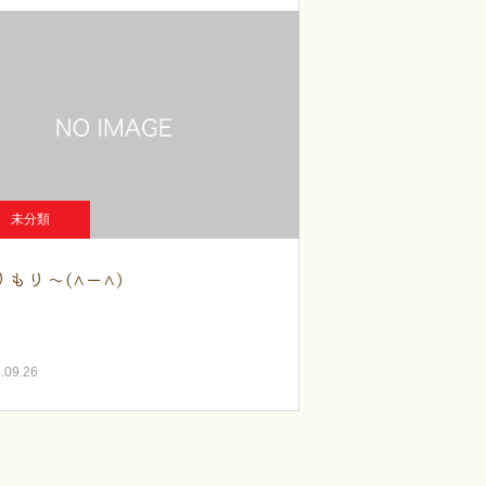
未分類
りもり～(^ー^)
.09.26