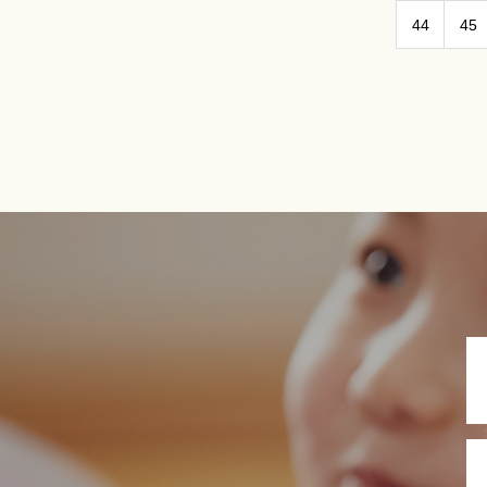
44
45