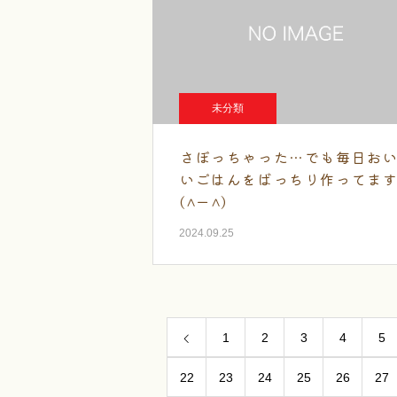
未分類
さぼっちゃった…でも毎日お
いごはんをばっちり作ってま
(^ー^)
2024.09.25
1
2
3
4
5
22
23
24
25
26
27