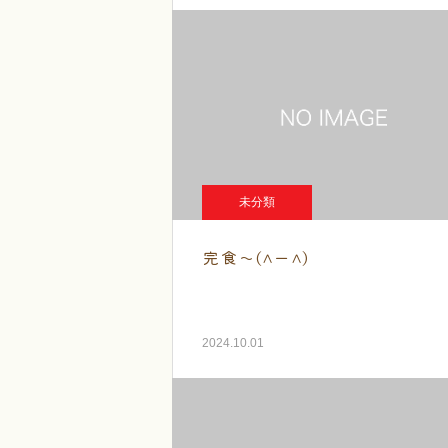
未分類
完食～(^ー^)
2024.10.01