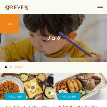
BLOG
ブログ
ブログ
本日のお食事
本日のお食事
イタリアーン♪ (#^ー°)v
お弁当からの～夜ごはん