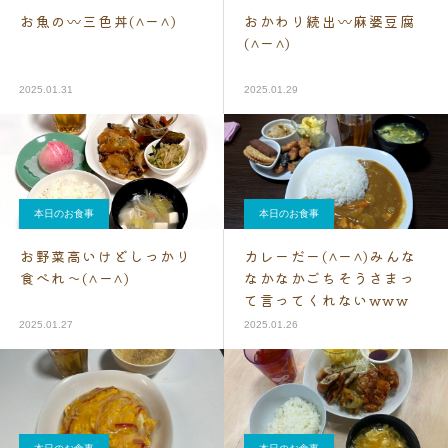
お魚の〰三色丼(^ー^)
おかわり続出〰麻婆豆腐
(^ー^)
2025.01.31
2025.01.29
本日のお食事
本日のお食事
お野菜高いけどしっかり
カレーだー(^ー^)みんな
食べれ～(^ー^)
なかなかごちそうさまっ
て言ってくれないwww
2025.01.27
2025.01.26