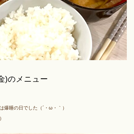
日(金)のメニュー
は爆睡の日でした（´・ω・｀）
）