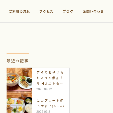
ご利用の流れ
アクセス
ブログ
お問い合わせ
最近の記事
デイのおやつも
ちょっと参加！
今回はエトセト
ラ
2026.04.12
このプレート使
いやすい(^ー^)
2026.03.8