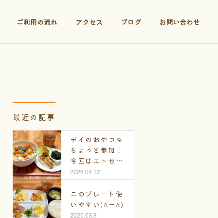
ご利用の流れ
アクセス
ブログ
お問い合わせ
最近の記事
デイのおやつも
ちょっと参加！
今回はエトセト
ラ
2026.04.12
このプレート使
いやすい(^ー^)
2026.03.8