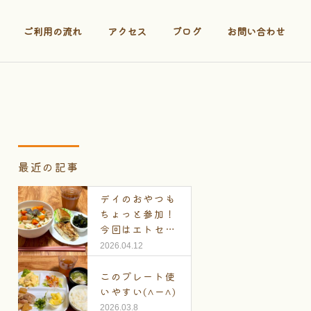
ご利用の流れ
アクセス
ブログ
お問い合わせ
最近の記事
デイのおやつも
ちょっと参加！
今回はエトセト
ラ
2026.04.12
このプレート使
いやすい(^ー^)
2026.03.8