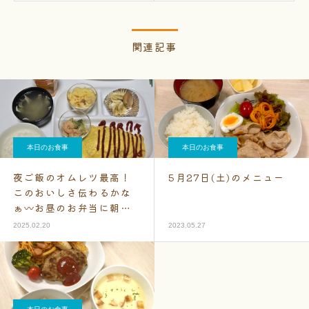
関連記事
本日のお食事
本日のお食事
夜ご飯のオムレツ最高！
5月27日(土)のメニュー
このおいしさ伝わるかな
ぁ〰お昼のお弁当に朝ご
はん毎日モリモリです～
2025.02.20
2023.05.27