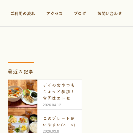
ご利用の流れ
アクセス
ブログ
お問い合わせ
最近の記事
デイのおやつも
ちょっと参加！
今回はエトセト
ラ
2026.04.12
このプレート使
いやすい(^ー^)
2026.03.8