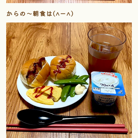
からの～朝食は(^ー^)